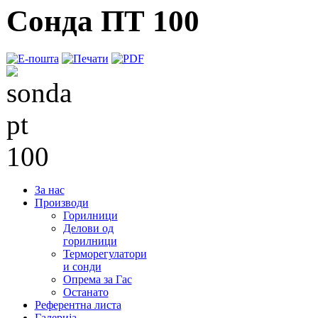
Сонда ПТ 100
За нас
Производи
Горилници
Делови од
горилници
Терморегулатори
и сонди
Опрема за Гас
Останато
Референтна листа
Галерија