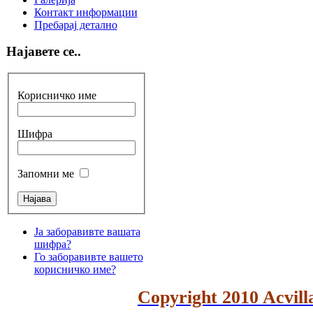
Контакт информации
Пребарај детално
Најавете се..
Корисничко име
Шифра
Запомни ме
Ја заборавивте вашата
шифра?
Го заборавивте вашето
корисничко име?
Copyright 2010 Acvilla